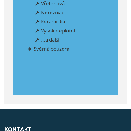
Vřetenová
Nerezová
Keramická
Vysokoteplotní
...a další
Svěrná pouzdra
KONTAKT